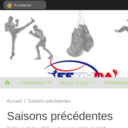
Panneau de gestion des cookies
Se connecter
L'Association
Au jour le jour...
H
Accueil
Saisons précédentes
Saisons précédentes