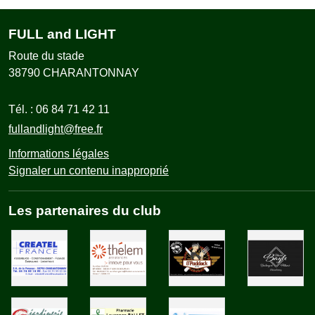
FULL and LIGHT
Route du stade
38790
CHARANTONNAY
Tél. :
06 84 71 42 11
fullandlight@free.fr
Informations légales
Signaler un contenu inapproprié
Les partenaires du club