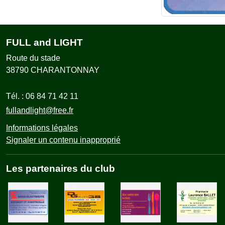
FULL and LIGHT
Route du stade
38790
CHARANTONNAY
Tél. :
06 84 71 42 11
fullandlight@free.fr
Informations légales
Signaler un contenu inapproprié
Les partenaires du club