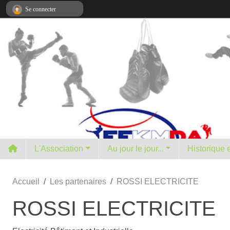
Panneau de gestion des cookies
Se connecter
L'Association
Au jour le jour...
H
Accueil
Les partenaires
ROSSI ELECTRICITE
ROSSI ELECTRICITE