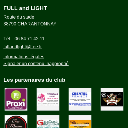
FULL and LIGHT
Route du stade
38790
CHARANTONNAY
Tél. :
06 84 71 42 11
fullandlight@free.fr
Informations légales
Signaler un contenu inapproprié
Les partenaires du club