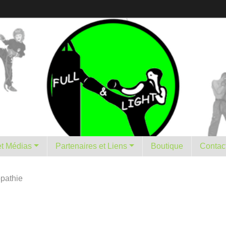
istorique et Médias
Partenaires et Liens
Boutique
Contac
pathie