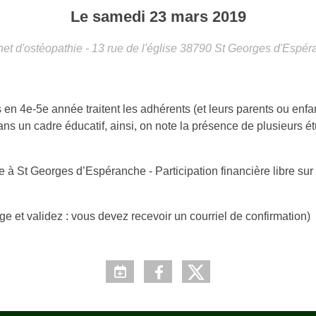
Le
samedi
23
mars
2019
et d'ostéopathie - 13 rue de l'église
38790
St Georges d'Espér
en 4e-5e année traitent les adhérents (et leurs parents ou enfan
s un cadre éducatif, ainsi, on note la présence de plusieurs ét
 à St Georges d’Espéranche - Participation financière libre sur
age et validez : vous devez recevoir un courriel de confirmation)