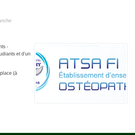
anche
ts -
udiants et d'un
 place (à