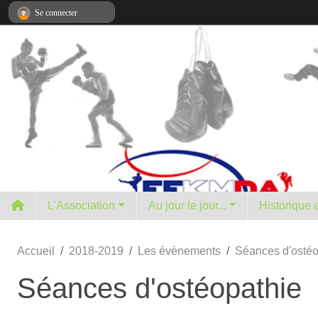
Panneau de gestion des cookies
Se connecter
L'Association
Au jour le jour...
H
Accueil
2018-2019
Les évènements
Séances d'ostéo
Séances d'ostéopathie