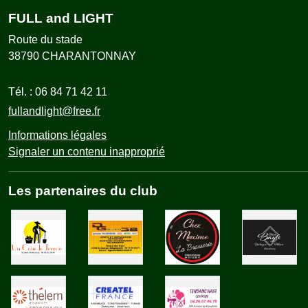
FULL and LIGHT
Route du stade
38790
CHARANTONNAY
Tél. :
06 84 71 42 11
fullandlight@free.fr
Informations légales
Signaler un contenu inapproprié
Les partenaires du club