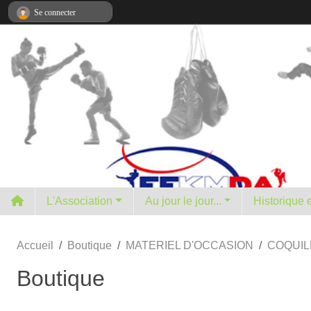
Panneau de gestion des cookies
Se connecter
L'Association
Au jour le jour...
H
Accueil
Boutique
MATERIEL D'OCCASION
COQUIL
Boutique