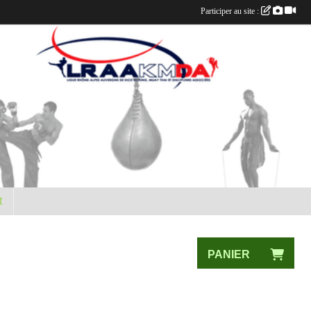
Participer au site :
t
PANIER