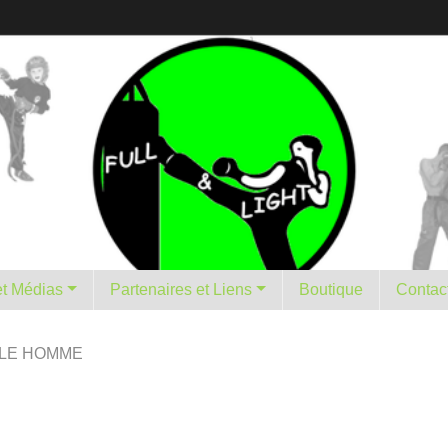
istorique et Médias
Partenaires et Liens
Boutique
Contac
LE HOMME