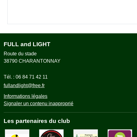
FULL and LIGHT
Route du stade
38790
CHARANTONNAY
Tél. :
06 84 71 42 11
fullandlight@free.fr
Informations légales
Signaler un contenu inapproprié
Les partenaires du club