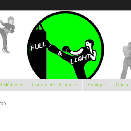
istorique et Médias
Partenaires et Liens
Boutique
Contac
rée