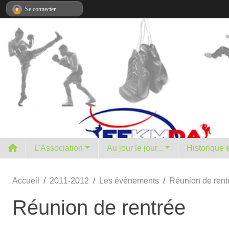
Panneau de gestion des cookies
Se connecter
L'Association
Au jour le jour...
H
Accueil
2011-2012
Les évènements
Réunion de rent
Réunion de rentrée