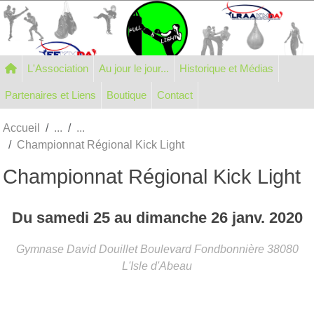
Panneau de gestion des cookies
L'Association
Au jour le jour...
Historique et Médias
Partenaires et Liens
Boutique
Contact
Accueil
Championnat Régional Kick Light
Championnat Régional Kick Light
Du
samedi
25
au
dimanche
26
janv.
2020
Gymnase David Douillet Boulevard Fondbonnière
38080
L'Isle d'Abeau