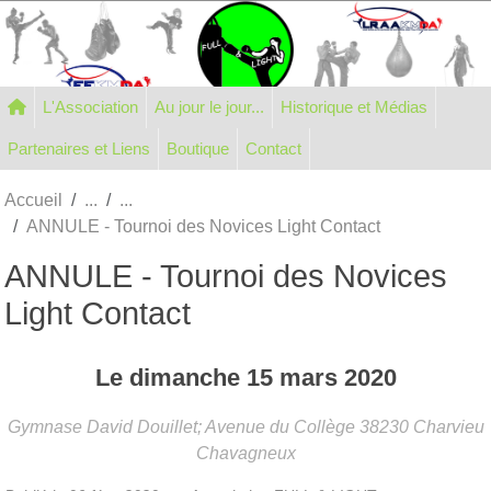
Panneau de gestion des cookies
L'Association
Au jour le jour...
Historique et Médias
Partenaires et Liens
Boutique
Contact
Accueil
ANNULE - Tournoi des Novices Light Contact
ANNULE - Tournoi des Novices
Light Contact
Le
dimanche
15
mars
2020
Gymnase David Douillet; Avenue du Collège
38230
Charvieu
Chavagneux