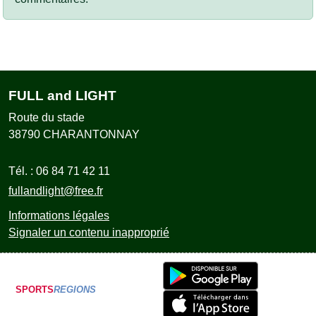
FULL and LIGHT
Route du stade
38790
CHARANTONNAY
Tél. :
06 84 71 42 11
fullandlight@free.fr
Informations légales
Signaler un contenu inapproprié
SPORTS
REGIONS