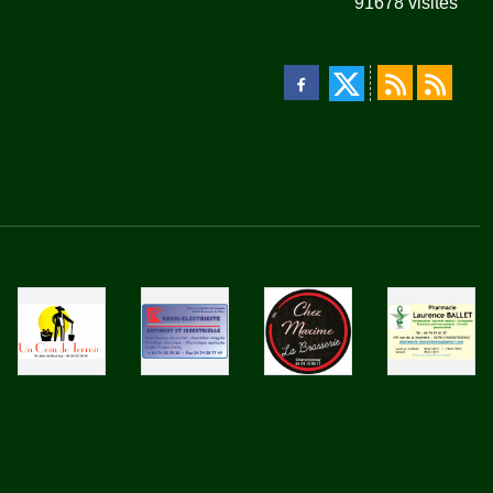
91678
visites