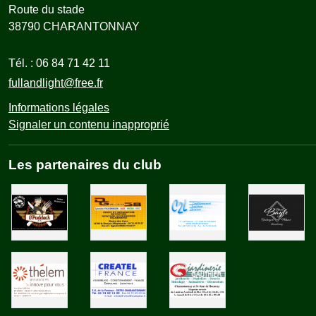
Route du stade
38790
CHARANTONNAY
Tél. :
06 84 71 42 11
fullandlight@free.fr
Informations légales
Signaler un contenu inapproprié
Les partenaires du club