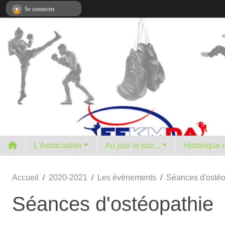
Panneau de gestion des cookies
Se connecter
L'Association
Au jour le jour...
H
Accueil
2020-2021
Les évènements
Séances d'ostéo
Séances d'ostéopathie