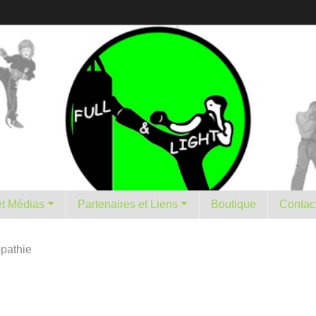
istorique et Médias
Partenaires et Liens
Boutique
Contac
pathie