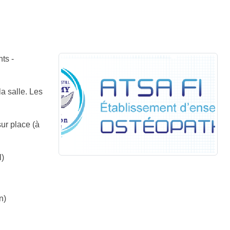
ts -
a salle. Les
sur place (à
l)
n)