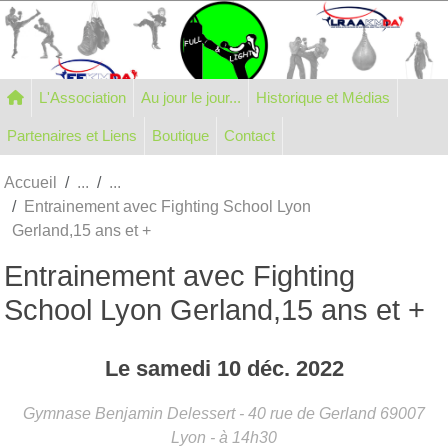
Panneau de gestion des cookies
L'Association
Au jour le jour...
Historique et Médias
Partenaires et Liens
Boutique
Contact
Accueil
Entrainement avec Fighting School Lyon
Gerland,15 ans et +
Entrainement avec Fighting
School Lyon Gerland,15 ans et +
Le
samedi
10
déc.
2022
Gymnase Benjamin Delessert - 40 rue de Gerland
69007
Lyon
- à 14h30