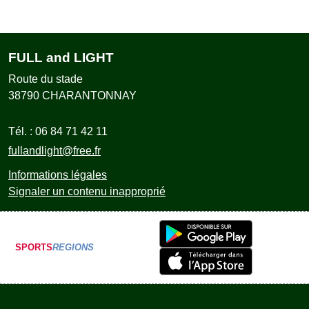
FULL and LIGHT
Route du stade
38790
CHARANTONNAY
Tél. :
06 84 71 42 11
fullandlight@free.fr
Informations légales
Signaler un contenu inapproprié
SPORTS
REGIONS