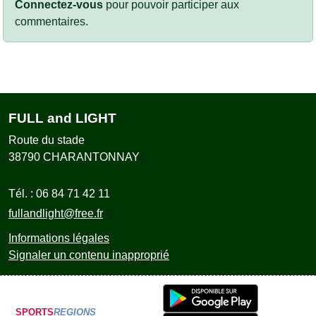
Connectez-vous
pour pouvoir participer aux
commentaires.
FULL and LIGHT
Route du stade
38790
CHARANTONNAY
Tél. :
06 84 71 42 11
fullandlight@free.fr
Informations légales
Signaler un contenu inapproprié
SPORTS
REGIONS