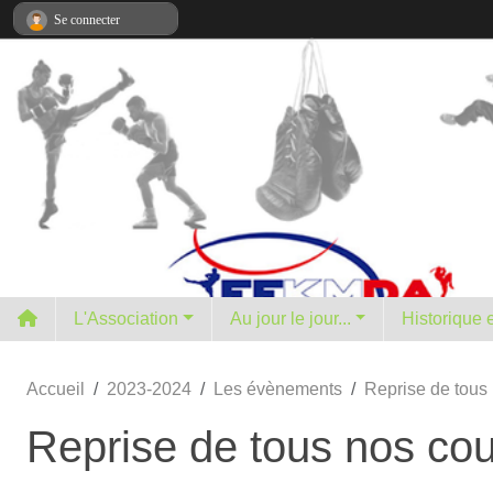
Panneau de gestion des cookies
Se connecter
L'Association
Au jour le jour...
H
Accueil
2023-2024
Les évènements
Reprise de tous 
Reprise de tous nos cour