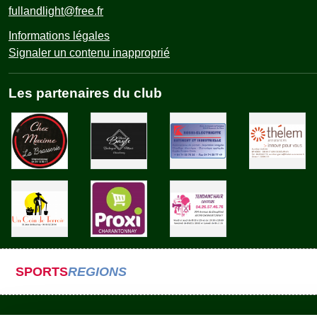
fullandlight@free.fr
Informations légales
Signaler un contenu inapproprié
Les partenaires du club
SPORTS
REGIONS