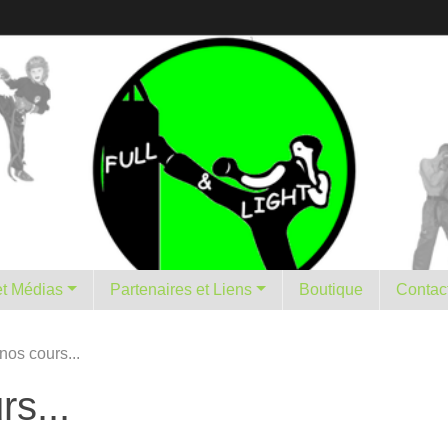
istorique et Médias
Partenaires et Liens
Boutique
Contac
nos cours...
s...