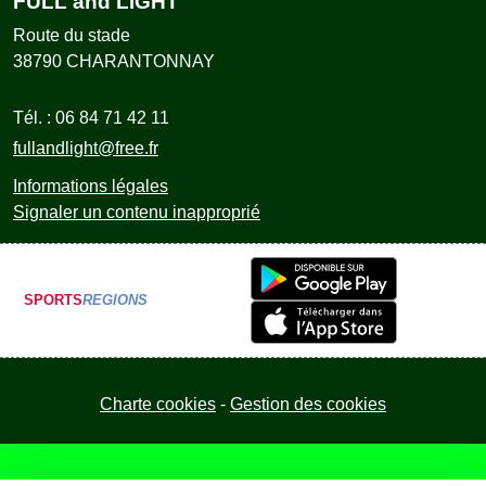
FULL and LIGHT
Route du stade
38790
CHARANTONNAY
Tél. :
06 84 71 42 11
fullandlight@free.fr
Informations légales
Signaler un contenu inapproprié
SPORTS
REGIONS
Charte cookies
Gestion des cookies