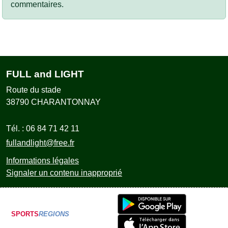
commentaires.
FULL and LIGHT
Route du stade
38790
CHARANTONNAY
Tél. :
06 84 71 42 11
fullandlight@free.fr
Informations légales
Signaler un contenu inapproprié
SPORTS
REGIONS