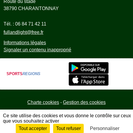
Route du stade
38790
CHARANTONNAY
Tél. :
06 84 71 42 11
fullandlight@free.fr
Informations légales
Signaler un contenu inapproprié
SPORTS
REGIONS
Charte cookies
Gestion des cookies
Ce site utilise des cookies et vous donne le contrôle sur ceux
que vous souhaitez activer
Tout accepter
Tout refuser
Personnaliser
Envie de participer ?
Connexion