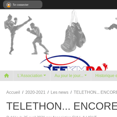
Panneau de gestion des cookies
Se connecter
L'Association
Au jour le jour...
H
Accueil
2020-2021
Les news
TELETHON... ENCOR
TELETHON... ENCOR