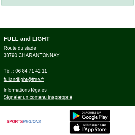
FULL and LIGHT
Route du stade
38790
CHARANTONNAY
Tél. :
06 84 71 42 11
fullandlight@free.fr
Informations légales
Signaler un contenu inapproprié
SPORTS
REGIONS