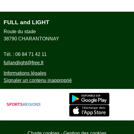
FULL and LIGHT
Route du stade
38790
CHARANTONNAY
Tél. :
06 84 71 42 11
fullandlight@free.fr
Informations légales
Signaler un contenu inapproprié
SPORTS
REGIONS
Charte cookies
Gestion des cookies