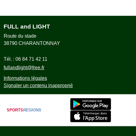
FULL and LIGHT
Route du stade
38790
CHARANTONNAY
Tél. :
06 84 71 42 11
fullandlight@free.fr
Informations légales
Signaler un contenu inapproprié
SPORTS
REGIONS