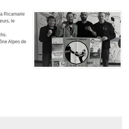
 la Ricamarie
eurs, le
chs.
hône Alpes de