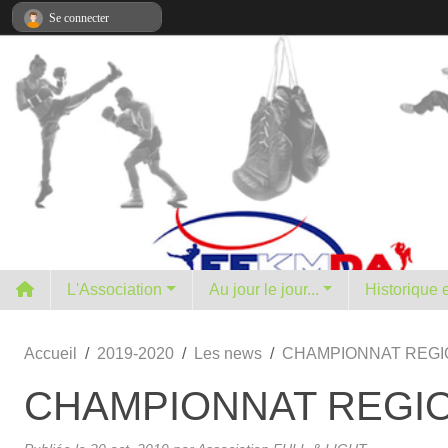
Panneau de gestion des cookies
Se connecter
L'Association
Au jour le jour...
H
Accueil
2019-2020
Les news
CHAMPIONNAT REGI
CHAMPIONNAT REGIO