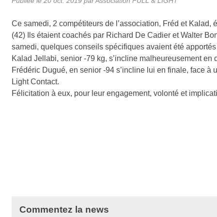
Publiée le
20 oct. 2019
par Association FULL & LIGHT
Ce samedi, 2 compétiteurs de l’association, Fréd et Kalad, 
(42) Ils étaient coachés par Richard De Cadier et Walter Bon
samedi, quelques conseils spécifiques avaient été apportés d
Kalad Jellabi, senior -79 kg, s’incline malheureusement en q
Frédéric Dugué, en senior -94 s’incline lui en finale, face
Light Contact.
Félicitation à eux, pour leur engagement, volonté et implica
Commentez la news