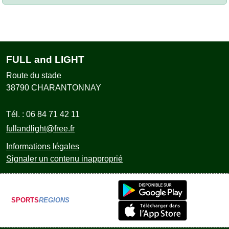
FULL and LIGHT
Route du stade
38790
CHARANTONNAY
Tél. :
06 84 71 42 11
fullandlight@free.fr
Informations légales
Signaler un contenu inapproprié
SPORTS
REGIONS