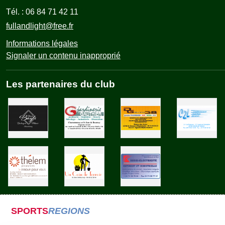
Tél. :
06 84 71 42 11
fullandlight@free.fr
Informations légales
Signaler un contenu inapproprié
Les partenaires du club
SPORTS
REGIONS