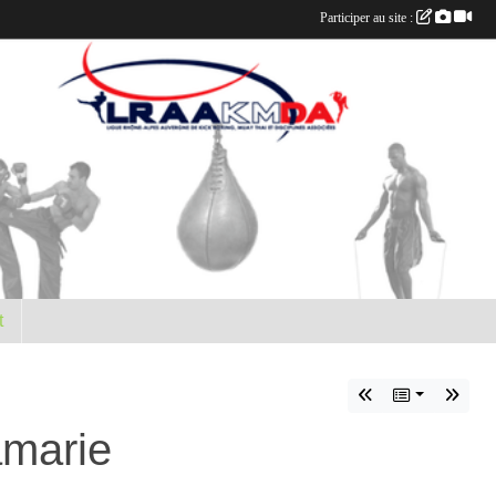
Participer au site :
t
amarie