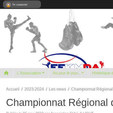
Panneau de gestion des cookies
Se connecter
L'Association
Au jour le jour...
H
Accueil
2023-2024
Les news
Championnat Régional 
Championnat Régional d