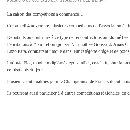
Publiée le
05 nov. 2023
par Association FULL & LIGHT
La saison des compétitons a commencé…
Ce samedi 4 novembre, plusieurs compétiteurs de l’association ét
Débutants ou confirmés à ce type de rencontre, tous ont donné beau
Félicitations à Ylan Lebon (poussin), Timothée Goussard, Anais Ch
Enzo Para, combattant unique dans leur catégorie d’âge et de poids 
Ludovic Plot, moniteur diplômé depuis juillet, coachait, pour la pre
combattants du jour.
Plusieurs sont qualifiés pour le Championnat de France, début mars
Ils pourront aussi participer à d’autres compétitions régionales, 