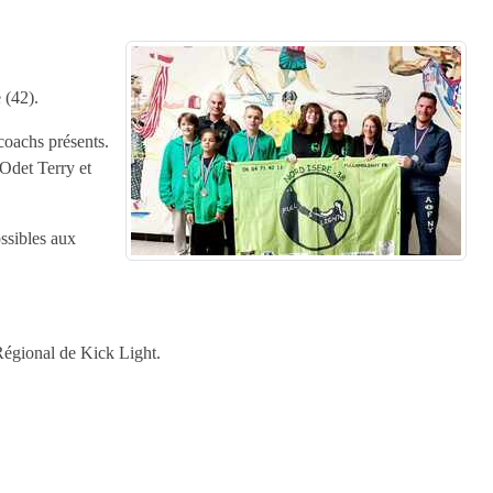
 (42).
coachs présents.
Odet Terry et
ossibles aux
Régional de Kick Light.