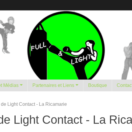
istorique et Médias
Partenaires et Liens
Boutique
Contac
de Light Contact - La Ricamarie
e Light Contact - La Ric