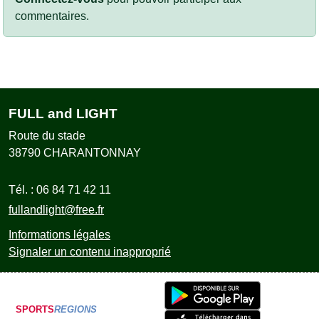
commentaires.
FULL and LIGHT
Route du stade
38790
CHARANTONNAY
Tél. :
06 84 71 42 11
fullandlight@free.fr
Informations légales
Signaler un contenu inapproprié
SPORTS
REGIONS