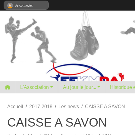
Panneau de gestion des cookies
Se connecter
L'Association
Au jour le jour...
H
Accueil
2017-2018
Les news
CAISSE A SAVON
CAISSE A SAVON